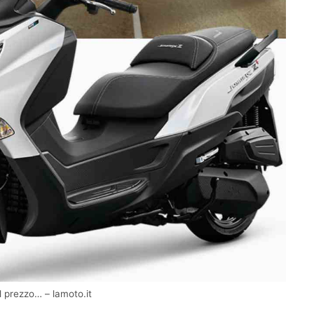
il prezzo… – lamoto.it