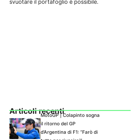
svuotare il portafoglio è possibile.
Articoli recenti
MotoGP | Colapinto sogna
il ritorno del GP
d’Argentina di F1: “Farò di