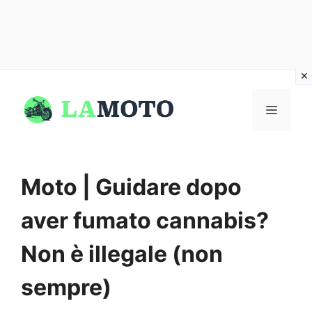
Vai
al
MENU
contenuto
Moto | Guidare dopo
aver fumato cannabis?
Non è illegale (non
sempre)