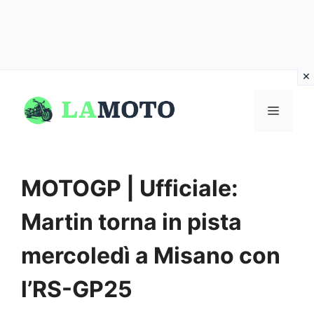
Vai
al
MENU
contenuto
MOTOGP | Ufficiale:
Martin torna in pista
mercoledì a Misano con
l’RS-GP25