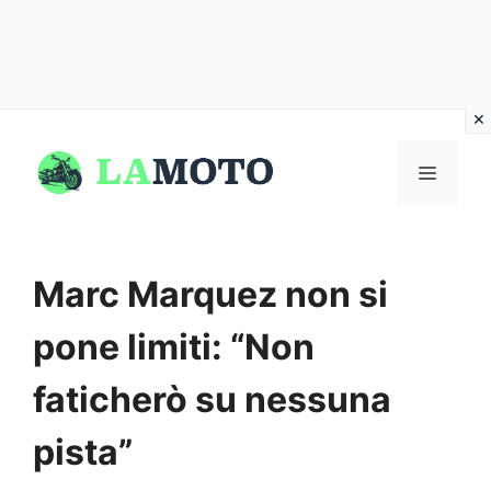
Vai
al
MENU
contenuto
Marc Marquez non si
pone limiti: “Non
faticherò su nessuna
pista”