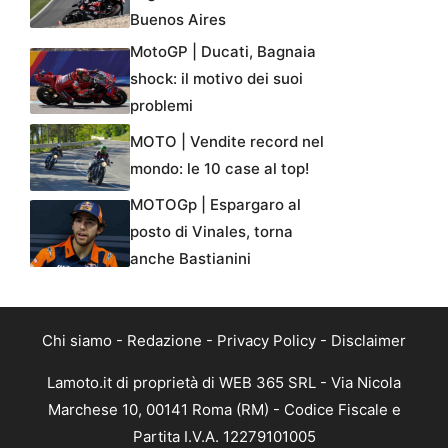
Buenos Aires
MotoGP | Ducati, Bagnaia
shock: il motivo dei suoi
problemi
MOTO | Vendite record nel
mondo: le 10 case al top!
MOTOGp | Espargaro al
posto di Vinales, torna
anche Bastianini
Chi siamo
-
Redazione
-
Privacy Policy
-
Disclaimer
Lamoto.it di proprietà di WEB 365 SRL - Via Nicola
Marchese 10, 00141 Roma (RM) - Codice Fiscale e
Partita I.V.A. 12279101005