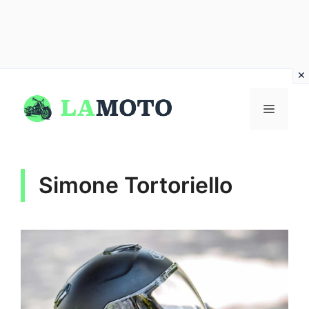
Vai
al
MENU
contenuto
Simone Tortoriello